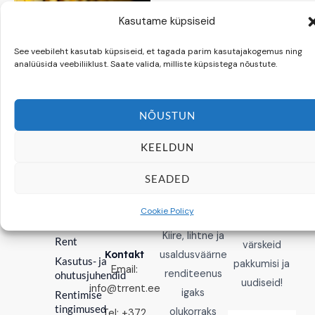
Kasutame küpsiseid
Valguskett 6 m rent
Dekoratsioonid
See veebileht kasutab küpsiseid, et tagada parim kasutajakogemus ning
10,00
€
analüüsida veebiliiklust. Saate valida, milliste küpsistega nõustute.
Hinnanguga
0
LISA KORVI
/
5
NÕUSTUN
KEELDUN
SEADED
Liitu
Rent
uudiskirjaga
Cookie Policy
Esileht
Liitu, et saada
Kiire, lihtne ja
Rent
värskeid
Kontakt
usaldusväärne
Kasutus- ja
pakkumisi ja
Email:
renditeenus
ohutusjuhendid
uudiseid!
info@trrent.ee
igaks
Rentimise
tingimused
olukorraks
Tel: +372