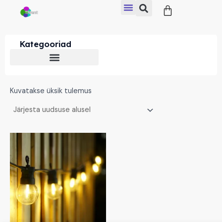
Cart
Skip
to
content
Kategooriad
Kuvatakse üksik tulemus