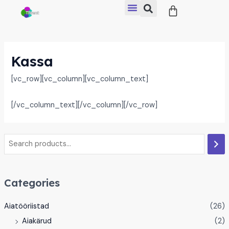
Cart
Skip
to
content
Kassa
[vc_row][vc_column][vc_column_text]
[/vc_column_text][/vc_column][/vc_row]
Categories
Aiatööriistad
(26)
Aiakärud
(2)