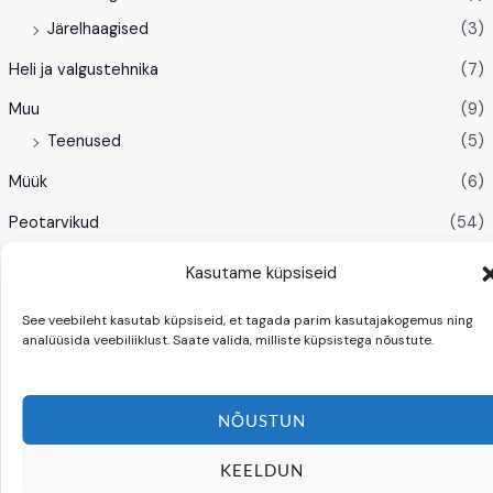
Järelhaagised
(3)
Heli ja valgustehnika
(7)
Muu
(9)
Teenused
(5)
Müük
(6)
Peotarvikud
(54)
Batuudid
(4)
Kasutame küpsiseid
Dekoratsioonid
(14)
See veebileht kasutab küpsiseid, et tagada parim kasutajakogemus ning
Nõud
(11)
analüüsida veebiliiklust. Saate valida, milliste küpsistega nõustute.
Peomööbli rent
(10)
Peotelgid
(3)
NÕUSTUN
Toitlustusseadmed
(9)
KEELDUN
Tossu ja mullimasinad
(2)