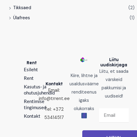
Tikksaed
(2)
Ülafrees
(1)
Liitu
Rent
uudiskirjaga
Esileht
Liitu, et saada
Kiire, lihtne ja
Rent
värskeid
Kontakt
usaldusväärne
Kasutus- ja
pakkumisi ja
Email:
renditeenus
ohutusjuhendid
uudiseid!
info@trrent.ee
igaks
Rentimise
tingimused
olukorraks
Tel: +372
Email
F
Kontakt
53414517
a
c
e