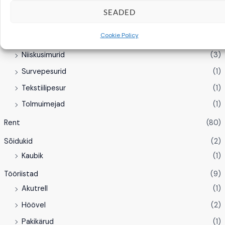
Puhastusseadmed
(8)
SEADED
Aknapesurid
(1)
Cookie Policy
Aurupesurid
(1)
Niiskusimurid
(3)
Survepesurid
(1)
Tekstiilipesur
(1)
Tolmuimejad
(1)
Rent
(80)
Sõidukid
(2)
Kaubik
(1)
Tööriistad
(9)
Akutrell
(1)
Höövel
(2)
Pakikärud
(1)