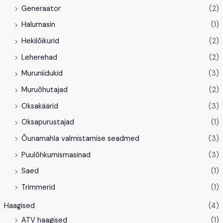
Generaator
(2)
Halumasin
(1)
Hekilõikurid
(2)
Leherehad
(2)
Muruniidukid
(3)
Muruõhutajad
(2)
Oksakäärid
(3)
Oksapurustajad
(1)
Õunamahla valmistamise seadmed
(3)
Puulõhkumismasinad
(3)
Saed
(1)
Trimmerid
(1)
Haagised
(4)
ATV haagised
(1)